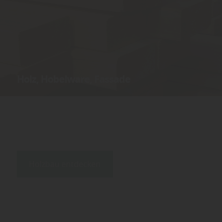
Holz, Hobelware, Fassade
Bauholz,
KVH - Konstruktionsvollholz,
BSH - Brettschichtholz,
Fassade und Fassadenholz,
Profilholz,
Hobelware, Rahmen,
Latten
Holzbau entdecken