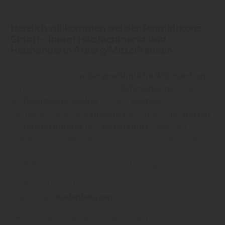
Herzlich willkommen bei der Schmidtkonz
GmbH – Ihrem Holzfachmarkt und
Holzhandel in Arberg/Mittelfranken
Lassen Sie sich in
außergewöhnliche Wohnwelten
entführen. Im Holzfachmarkt
Schmidtkonz
erhalten
Sie
Qualitätsprodukte
für den
Ausbau
, die
Gestaltung und die
Sanierung
von Haus und
Garten
.
Als
Holzfachmarkt
und
Holzhandel
halten wir
sowohl für Privatkunden als auch für Schreinereien
und Zimmereien ein umfangreiches
Produktsortiment und kreative Lösungen bereit.
Als Parkettleger-Meisterbetrieb führen wir ein breites
Angebot an
Bodenbelägen
:
von exklusiven Massivholzdielen