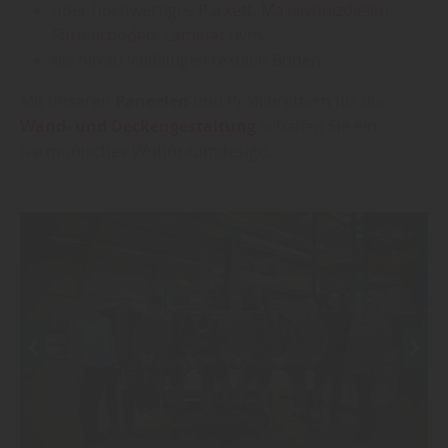
über hochwertiges
Parkett
,
Massivholzdielen
,
Furnierböden
,
Laminat
uvm.
bis hin zu vielfältigen textilen Böden.
Mit unseren
Paneelen
und Profilbrettern für die
Wand- und Deckengestaltung
schaffen Sie ein
harmonisches Wohnraumdesign.