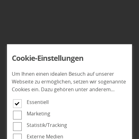
HARO - Laminat
Cookie-Einstellungen
Laminatboden, Design-Boden von Ihrem
Spezialist für Laminat, Laminatboden, Parkett
Um Ihnen einen idealen Besuch auf unserer
und Massivholzdielen
Webseite zu ermöglichen, setzen wir sogenannte
Cookies ein. Dazu gehören unter anderem
Haro / Hamberger
Boden
Laminat
Cookies, die für die Steuerung und den
Essentiell
reibungslosen Betrieb unserer kommerziellen
Unternehmensseite notwendig sind. Zusätzlich
Marketing
verwenden wir Cookies zur anonymen Erhebung
Statistik/Tracking
von Statistiken sowie solche, die zur Ausspielung
und Anzeige personalisierter Inhalte auch nach
Externe Medien