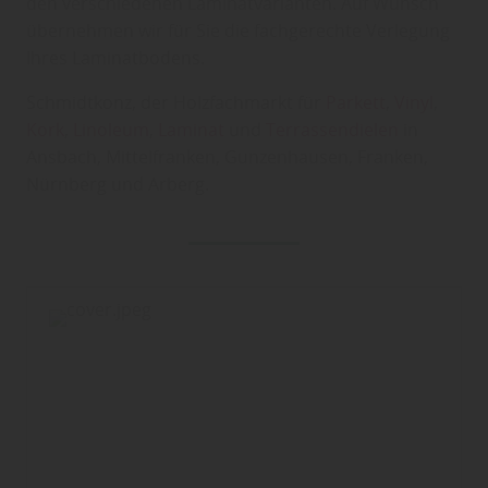
den verschiedenen Laminatvarianten. Auf Wunsch
übernehmen wir für Sie die fachgerechte Verlegung
Ihres Laminatbodens.
Schmidtkonz, der Holzfachmarkt für
Parkett
,
Vinyl
,
Kork
,
Linoleum
,
Laminat
und
Terrassendielen
in
Ansbach, Mittelfranken, Gunzenhausen, Franken,
Nürnberg und Arberg.