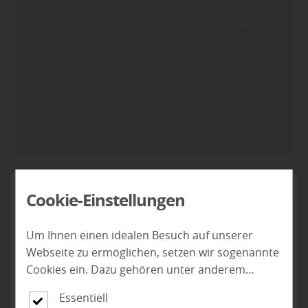
Informationen und Inspiration rund um
Design- und Vinylboden für die Region
Arberg, Ansbach, Fürth, Schwabach und
ganz Mittelfranken!
www.vinyl-ansbach.de
Cookie-Einstellungen
Um Ihnen einen idealen Besuch auf unserer
Webseite zu ermöglichen, setzen wir sogenannte
Cookies ein. Dazu gehören unter anderem
Cookies, die für die Steuerung und den
Essentiell
reibungslosen Betrieb unserer kommerziellen