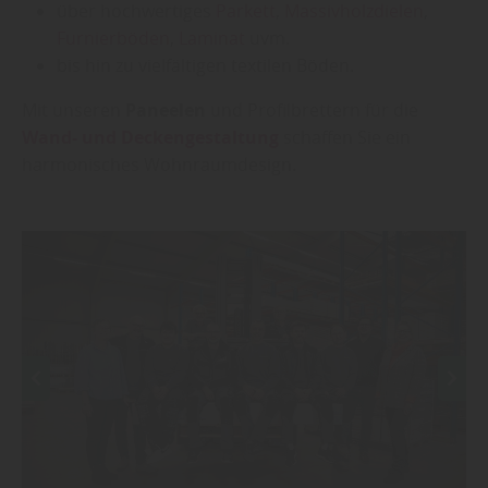
über hochwertiges
Parkett
,
Massivholzdielen
,
Furnierböden
,
Laminat
uvm.
bis hin zu vielfältigen textilen Böden.
Mit unseren
Paneelen
und Profilbrettern für die
Wand- und Deckengestaltung
schaffen Sie ein
harmonisches Wohnraumdesign.