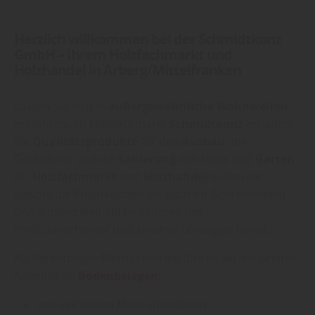
Herzlich willkommen bei der Schmidtkonz
GmbH – Ihrem Holzfachmarkt und
Holzhandel in Arberg/Mittelfranken
Lassen Sie sich in
außergewöhnliche Wohnwelten
entführen. Im Holzfachmarkt
Schmidtkonz
erhalten
Sie
Qualitätsprodukte
für den
Ausbau
, die
Gestaltung und die
Sanierung
von Haus und
Garten
.
Als
Holzfachmarkt
und
Holzhandel
halten wir
sowohl für Privatkunden als auch für Schreinereien
und Zimmereien ein umfangreiches
Produktsortiment und kreative Lösungen bereit.
Als Parkettleger-Meisterbetrieb führen wir ein breites
Angebot an
Bodenbelägen
:
von exklusiven Massivholzdielen