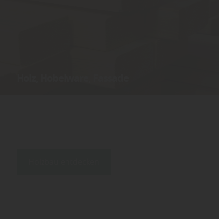
Holz, Hobelware, Fassade
Bauholz,
KVH - Konstruktionsvollholz,
BSH - Brettschichtholz,
Fassade und Fassadenholz,
Profilholz,
Hobelware, Rahmen,
Latten
Holzbau entdecken