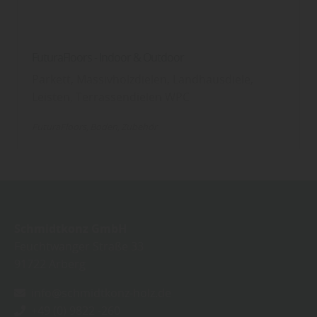
FuturaFloors - Indoor & Outdoor
Parkett, Massivholzdielen, Landhausdiele,
Leisten, Terrassendielen WPC
FuturaFloors
Boden
Zubehör
Schmidtkonz GmbH
Feuchtwanger Straße 33
91722
Arberg
info@schmidtkonz-holz.de
+49 (0) 9822 -260