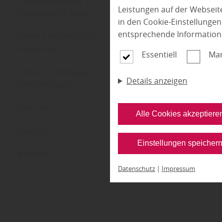
Objektbegleitung |
Leistungen auf der Webseite
Handwerks-Partner
in den Cookie-Einstellunge
entsprechende Information
Unsere Projekte und
Referenzen
Essentiell
Mar
Service | Montage |
Details anzeigen
Dienstleistung
Über uns
Alle Cookies akzeptiere
Zubehör
Einstellungen speicher
Kontakt
Datenschutz
|
Impressum