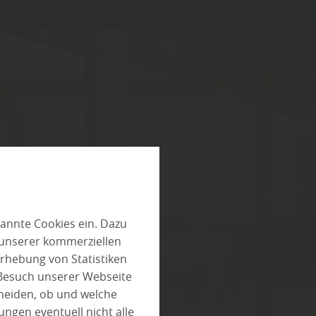
Kataloge
Infothek
Impressum
Datenschutz
annte Cookies ein. Dazu
 unserer kommerziellen
rhebung von Statistiken
 Besuch unserer Webseite
heiden, ob und welche
ungen eventuell nicht alle