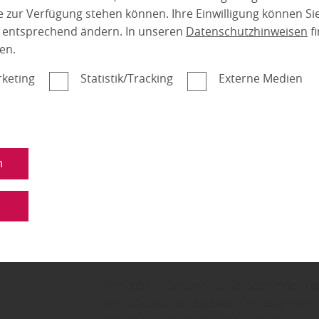
 zur Verfügung stehen können. Ihre Einwilligung können Sie
n entsprechend ändern. In unseren
Datenschutzhinweisen
fi
en.
keting
Statistik/Tracking
Externe Medien
n
Ihr neuer Gar
n
Wohlfühlens
Was gibt es Schöneres als nach einem
die Füße auf der eigenen Terrasse oder