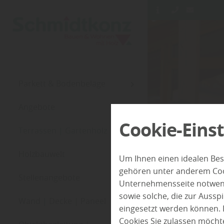
Parkett & Bodenbeläge
Angebote
Cookie-Eins
Terrassen | Gartenholz
Holzbauwelt
Um Ihnen einen idealen Bes
gehören unter anderem Cook
Stellenangebote
Unternehmensseite notwendi
sowie solche, die zur Auss
Wand | Decke | Paneel
eingesetzt werden können. 
Cookies Sie zulassen möchte