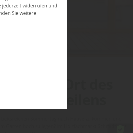
 jederzeit widerrufen und
nden Sie weitere
ten – ein Ort des
 und Verweilens
 arbeitsreichen Sommertag nach Hause zu kommen und
 im Garten hoch zu legen? Im Holzfachmarkt Schmidtkonz