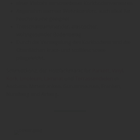
einer Vielzahl verschiedener Korkbodenvarianten
Angenehm warmer Wohnkomfort, auch ideal für
Feuchträume geeignet
Trittschalldämmender, elastischer,
wohngesunder Bodenbelag
Durch die Versiegelung des Korkbodens sind die
Oberflächen kratz- und stoßfest sowie
pflegeleicht.
Schmidtkonz, der Holzfachmarkt für
Parkett
,
Vinyl
,
Kork
,
Linoleum
,
Laminat
und
Terrassendielen
in
Ansbach, Mittelfranken, Gunzenhausen, Franken,
Nürnberg und Arberg.