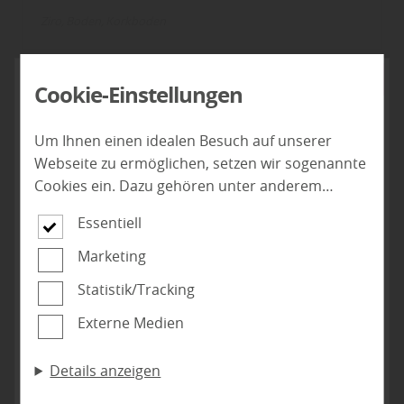
Ziro
Boden
Korkboden
Cookie-Einstellungen
Um Ihnen einen idealen Besuch auf unserer
Webseite zu ermöglichen, setzen wir sogenannte
Cookies ein. Dazu gehören unter anderem
Cookies, die für die Steuerung und den
Essentiell
reibungslosen Betrieb unserer kommerziellen
Unternehmensseite notwendig sind. Zusätzlich
Marketing
verwenden wir Cookies zur anonymen Erhebung
Statistik/Tracking
von Statistiken sowie solche, die zur Ausspielung
und Anzeige personalisierter Inhalte auch nach
Externe Medien
dem Besuch unserer Webseite eingesetzt
werden können. Durch unsere Cookie-
Details anzeigen
ZIRO Corelan plus Kork-Design
Einstellungen können Sie selbst entscheiden, ob