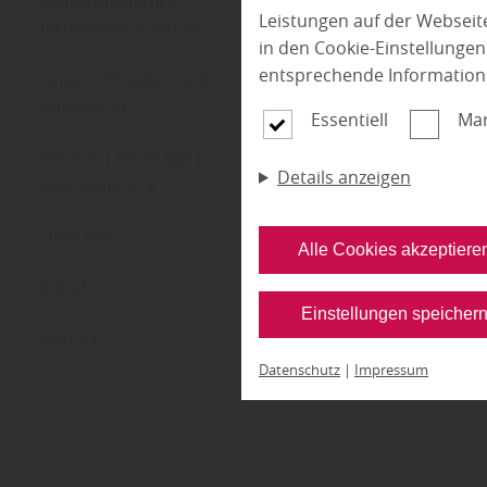
Objektbegleitung |
Leistungen auf der Webseite
Handwerks-Partner
in den Cookie-Einstellunge
entsprechende Information
Unsere Projekte und
Referenzen
Essentiell
Mar
Service | Montage |
Details anzeigen
Dienstleistung
Über uns
Alle Cookies akzeptiere
Zubehör
Einstellungen speicher
Kontakt
Datenschutz
|
Impressum