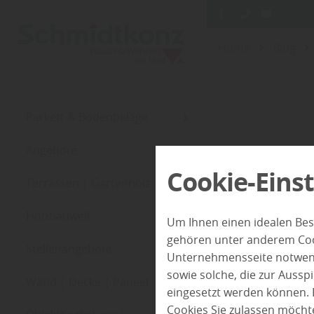
Home
Blog
Parkett & Bodenbeläge
Angebote
Cookie-Eins
Terrassen | Gartenholz
Holzbauwelt
Um Ihnen einen idealen Bes
gehören unter anderem Cook
Stellenangebote
Unternehmensseite notwendi
sowie solche, die zur Auss
Wand | Decke | Paneel
eingesetzt werden können. 
Cookies Sie zulassen möchte