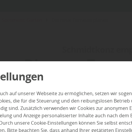
Sortiment: Garten
Die neue Terrasse planen
Schmidtkonz empf
Die neue Terras
tellungen
uch auf unserer Webseite zu ermöglichen, setzen wir sogen
ies, die für die Steuerung und den reibungslosen Betrieb
g sind. Zusätzlich verwenden wir Cookies zur anonymen E
pielung und Anzeige personalisierter Inhalte auch nach dem
Durch unsere Cookie-Einstellungen können Sie selbst entsc
n. Bitte beachten Sie, dass anhand Ihrer getätigten Einstell