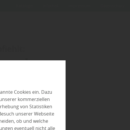
Kataloge
Infothek
Impressum
Datenschutz
iehlt:
se planen
annte Cookies ein. Dazu
 unserer kommerziellen
rhebung von Statistiken
 Besuch unserer Webseite
heiden, ob und welche
ungen eventuell nicht alle